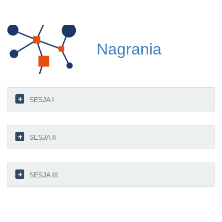
To
na
Nagrania
SESJA I
SESJA II
SESJA III