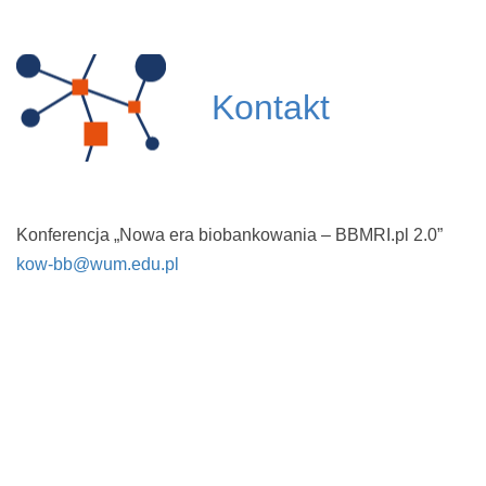
To
na
Kontakt
Konferencja „Nowa era biobankowania – BBMRI.pl 2.0”
kow-bb@wum.edu.pl