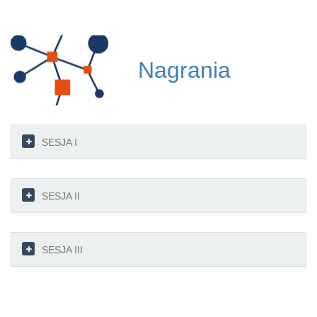
To
na
Nagrania
SESJA I
SESJA II
SESJA III